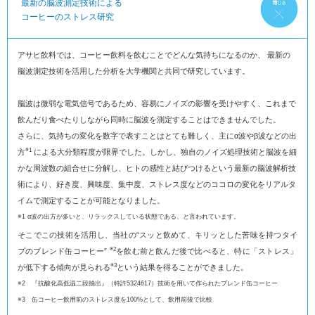
最新の脳波測定技術による
コーヒーのストレス研究
アサヒ飲料では、コーヒー飲料を飲むことでどんな気持ちになるのか、
最新の
脳波測定技術を活用した分析を大学機関と共同で研究しています。
脳波は微弱な電気信号であるため、容易にノイズの影響を受けやすく、これまで
飲んだり食べたりしながら同時に脳波を測定することはできませんでした。
さらに、気持ちの変化を数字で表すことはとても難しく、主にα波やβ波などの出
※1
方
による大分類程度が限界でした。しかし、独自のノイズ処理技術と脳波を細
かな周波数の組合せに分解し、ヒトの感性と結びつけるという最新の脳波解析技
術により、好き度、興味度、集中度、ストレス度などのココロの変化をリアルタ
イムで測定することが可能となりました。
※1 α波の出方が多いと、リラックスしている状態である、と言われています。
そこでこの技術を活用し、当社の“スッと飲めて、キリッとした苦味を持つタイ
※2
プのブレンド缶コーヒー”
を飲む前と飲んだ後で比べると、特に「ストレス」
※3
が低下する傾向が見られる
という結果を得ることができました。
※2 『抗酸化高低温二段抽出』（特許5324617）技術を用いて作られたブレンド缶コーヒー
※3 缶コーヒー飲用前のストレス度を100%として、飲用前後で比較