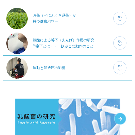
お茶（べにふうき緑茶）が
持つ健康パワー
炭酸による嚥下（えんげ）作用の研究
※
嚥下とは・・・飲みこむ動作のこと
運動と浸透圧の影響