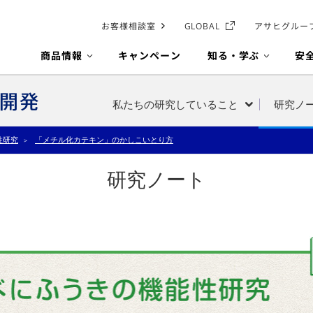
お客様相談室
GLOBAL
アサヒグルー
商品情報
キャンペーン
知る・学ぶ
安
私たちの研究していること
研究ノ
性研究
「メチル化カテキン」のかしこいとり方
研究ノート