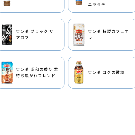
ニララテ
ワンダ ブラック ザ
ワンダ 特製カフェオ
アロマ
レ
ワンダ 昭和の香り 君
ワンダ コクの微糖
待ち焦がれブレンド