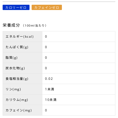
カロリーゼロ
カフェインゼロ
栄養成分
（100ml当たり）
エネルギー(kcal)
0
たんぱく質(g)
0
脂質(g)
0
炭水化物(g)
0
食塩相当量(g)
0.02
リン(mg)
1未満
カリウム(mg)
10未満
カフェイン(mg)
0