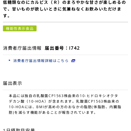
低糖類なのにカルピス（Ｒ）のまろやかな甘さが楽しめるの
で、甘いものが欲しいときに気兼ねなくお飲みいただけま
す。
機能性表示食品
消費者庁届出情報
届出番号：I742
消費者庁届出情報詳細はこちら
届出表示
本品には独自の乳酸菌CP1563株由来の10-ヒドロキシオクタ
デカン酸（10-HOA）が含まれます。乳酸菌CP1563株由来の
10-HOAには、BMIが高めの方のおなかの脂肪(体脂肪、内臓脂
肪)を減らす機能があることが報告されています。
1日摂取目安量