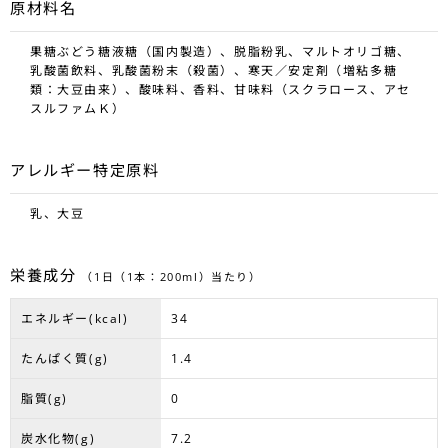
原材料名
果糖ぶどう糖液糖（国内製造）、脱脂粉乳、マルトオリゴ糖、
乳酸菌飲料、乳酸菌粉末（殺菌）、寒天／安定剤（増粘多糖
類：大豆由来）、酸味料、香料、甘味料（スクラロース、アセ
スルファムＫ）
アレルギー特定原料
乳、大豆
栄養成分
（1日（1本：200ml）当たり）
エネルギー(kcal)
34
たんぱく質(g)
1.4
脂質(g)
0
炭水化物(g)
7.2