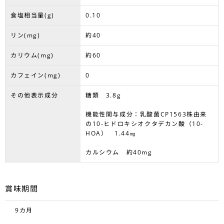
食塩相当量(g)
0.10
リン(mg)
約40
カリウム(mg)
約60
カフェイン(mg)
0
その他表示成分
糖類 3.8g
機能性関与成分：乳酸菌CP1563株由来
の10-ヒドロキシオクタデカン酸（10-
HOA） 1.44㎎
カルシウム 約40mg
賞味期間
9カ月