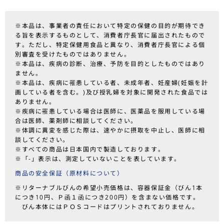
※本品は、事業者の責任において特定の保健の目的が期待でき
る旨を表示するものとして、消費者庁長官に届出されたもので
す。ただし、特定保健用食品と異なり、消費者庁長官による個
別審査を受けたものではありません。
※本品は、疾病の診断、治療、予防を目的としたものではあり
ません。
※本品は、疾病に罹患している者、未成年者、妊産婦(妊娠を計
画している者を含む。)及び授乳婦を対象に開発された食品では
ありません。
※疾病に罹患している場合は医師に、医薬品を服用している場
合は医師、薬剤師に相談してください。
※体調に異変を感じた際は、速やかに摂取を中止し、医師に相
談してください。
※すべての商品は日本国内で製造しております。
※「-」表示は、測定していないことを表しています。
商品の安全保証（原材料について）
※リターナブルびんの希望小売価格は、容器保証金（びん1本
につき10円、Ｐ函１函につき200円）を含まない価格です。
びん本体にはＰＯＳコードはプリントされておりません。