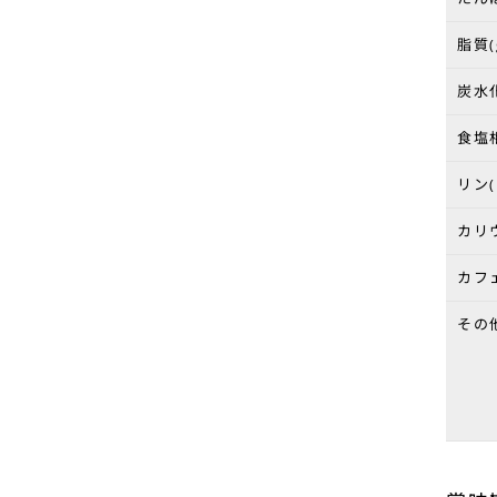
脂質(
炭水化
食塩相
リン(
カリウ
カフェ
その