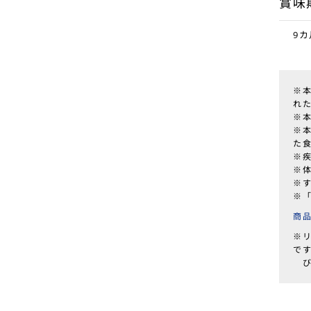
賞味
9カ
※
れ
※
※
た
※
※
※
※
商
※
で
び