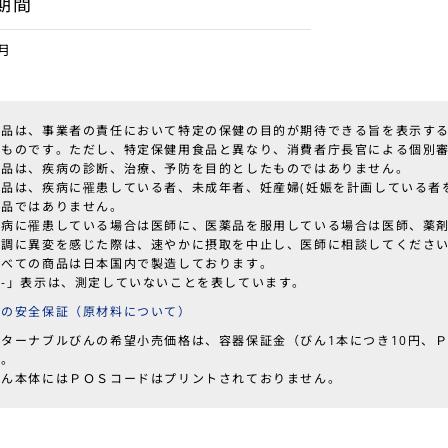
期間
月
本品は、事業者の責任において特定の保健の目的が期待できる旨を表示す
たものです。ただし、特定保健用食品と異なり、消費者庁長官による個別
本品は、疾病の診断、治療、予防を目的としたものではありません。
本品は、疾病に罹患している者、未成年者、妊産婦(妊娠を計画している者
食品ではありません。
疾病に罹患している場合は医師に、医薬品を服用している場合は医師、薬
体調に異変を感じた際は、速やかに摂取を中止し、医師に相談してくださ
すべての商品は日本国内で製造しております。
「-」表示は、測定していないことを表しています。
品の安全保証（原材料について）
リターナブルびんの希望小売価格は、容器保証金（びん1本につき10円、Ｐ
す。
ん本体にはＰＯＳコードはプリントされておりません。