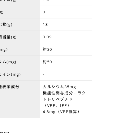
g)
0
物(g)
13
当量(g)
0.09
mg)
約30
ム(mg)
約50
イン(mg)
-
他表示成分
カルシウム35mg
機能性関与成分：ラク
トトリペプチド
（VPP、IPP）
4.8mg（VPP換算）