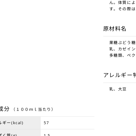
ん。体質によ
す。その際は
原材料名
果糖ぶどう糖
乳、カゼイン
多糖類、ペク
アレルギー
乳、大豆
成分
（１００ｍｌ当たり）
ギー(kcal)
57
く質(g)
1.5