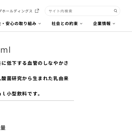
プホールディングス
検索キーワード入力
全・安心の取り組み
社会との約束
企業情報
ml
共に低下する血管のしなやかさ
乳酸菌研究から生まれた乳由来
。
ｍｌ小型飲料です。
安量