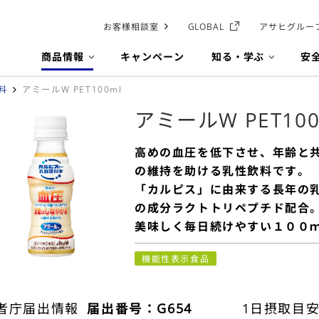
お客様相談室
GLOBAL
アサヒグルー
商品情報
キャンペーン
知る・学ぶ
安
料
アミールW PET100ml
アミールW PET100
高めの血圧を低下させ、年齢と
の維持を助ける乳性飲料です。
「カルピス」に由来する長年の
の成分ラクトトリペプチド配合
美味しく毎日続けやすい１００
機能性表示食品
者庁届出情報
届出番号：G654
1日摂取目