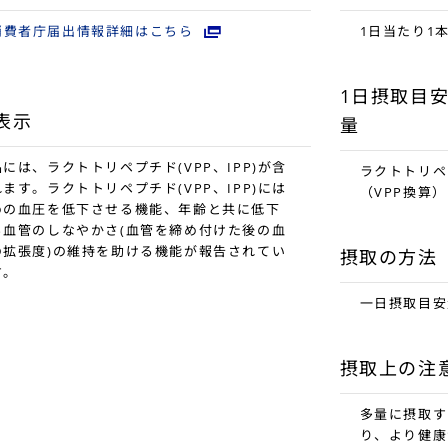
消費者庁届出情報詳細はこちら
1日当たり1本
1日摂取目
表示
量
には、ラクトトリペプチド(VPP、IPP)が含
ラクトトリペプ
ます。ラクトトリペプチド(VPP、IPP)には
（VPP換算）
めの血圧を低下させる機能、年齢と共に低下
る血管のしなやかさ(血管を締め付けた後の血
の拡張度)の維持を助ける機能が報告されてい
摂取の方法
す。
一日摂取目安
摂取上の注
多量に摂取す
り、より健康