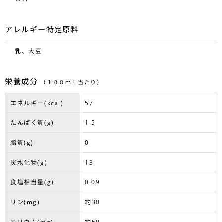
アレルギー特定原料
乳、大豆
栄養成分
（１００ｍｌ当たり）
エネルギー(kcal)
57
たんぱく質(g)
1.5
脂質(g)
0
炭水化物(g)
13
食塩相当量(g)
0.09
リン(mg)
約30
カリウム(mg)
約50