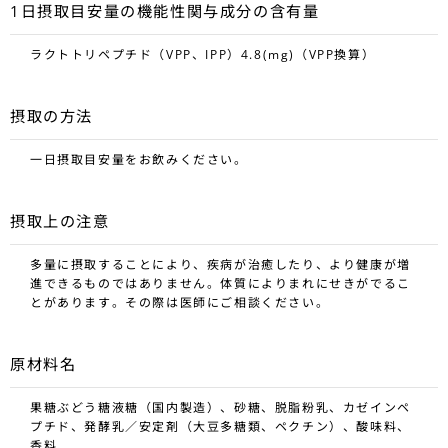
1日摂取目安量の機能性関与成分の含有量
ラクトトリペプチド（VPP、IPP）4.8(mg)（VPP換算）
摂取の方法
一日摂取目安量をお飲みください。
摂取上の注意
多量に摂取することにより、疾病が治癒したり、より健康が増
進できるものではありません。体質によりまれにせきがでるこ
とがあります。その際は医師にご相談ください。
原材料名
果糖ぶどう糖液糖（国内製造）、砂糖、脱脂粉乳、カゼインペ
プチド、発酵乳／安定剤（大豆多糖類、ペクチン）、酸味料、
香料