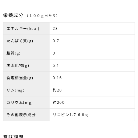
栄養成分
（１００ｇ当たり）
エネルギー(kcal)
23
たんぱく質(g)
0.7
脂質(g)
0
炭水化物(g)
5.1
食塩相当量(g)
0.16
リン(mg)
約20
カリウム(mg)
約200
その他表示成分
リコピン1.7-6.8㎎
賞味期間