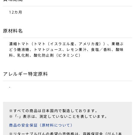
12カ月
原材料名
濃縮トマト（トマト（イスラエル産、アメリカ産））、果糖ぶ
どう糖液糖、トマトジュース、レモン果汁、食塩／香料、酸味
料、乳化剤、酸化防止剤（ビタミンＣ）
アレルギー特定原料
-
※すべての商品は日本国内で製造しております。
※「-」表示は、測定していないことを表しています。
商品の安全保証（原材料について）
※リターナブルびんの希望小売価格は、容器保証金（びん1本