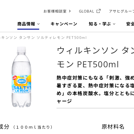
お客様相談室
GLOBAL
アサヒグルー
商品情報
キャンペーン
知る・学ぶ
安
キンソン タンサン ソルティレモン PET500ml
ウィルキンソン タ
モン PET500ml
熱中症対策にもなる「刺激、強
暑すぎる夏、熱中症対策になる
め」の本格炭酸水。塩分ととも
ャージ
成分
原材料名
（１００ｍｌ当たり）