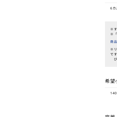
6カ
※
※
商
※
で
び
希望
14