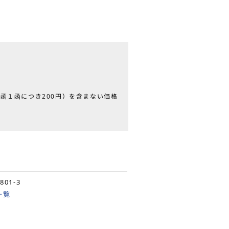
函１函につき200円）を含まない価格
7801-3
一覧