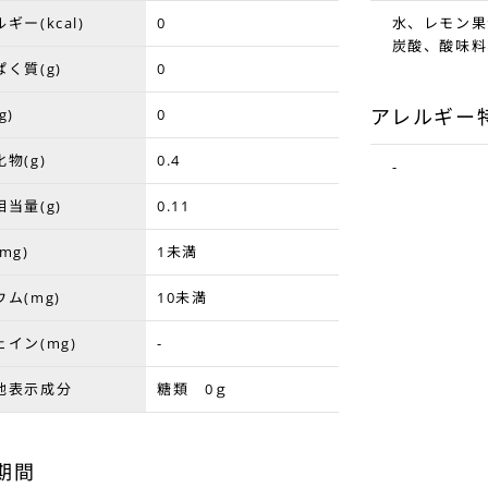
ギー(kcal)
0
水、レモン果
炭酸、酸味料
く質(g)
0
アレルギー
g)
0
物(g)
0.4
-
当量(g)
0.11
mg)
1未満
ム(mg)
10未満
イン(mg)
-
他表示成分
糖類 0ｇ
期間