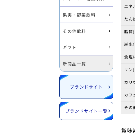
エネル
果実・野菜飲料
たんぱ
その他飲料
脂質(
炭水化
ギフト
食塩相
新商品一覧
リン(
カリウ
ブランドサイト
カフェ
その
ブランドサイト一覧
賞味