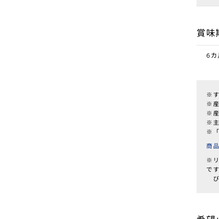
賞味
6カ
※
※
※
※
※
商
※
で
び