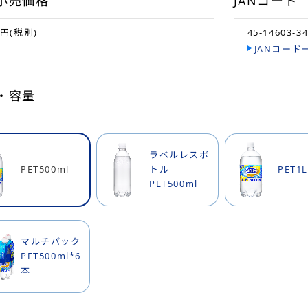
小売価格
JANコード
0円(税別)
45-14603-3
JANコード
・容量
ラベルレスボ
PET500ml
トル
PET1L
PET500ml
マルチパック
PET500ml*6
本