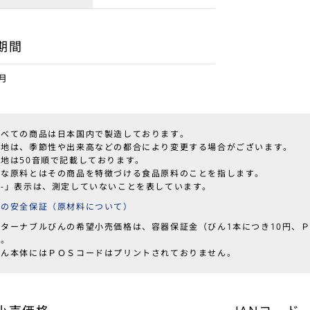
期間
月
すべての商品は日本国内で製造しております。
産地は、季節性や出来高などの都合により変更する場合がございます。
産地は50音順で記載しております。
主な原料とはその商品を特徴づける食品原料のことを指します。
「-」表示は、測定していないことを表しています。
品の安全保証（原材料について）
リターナブルびんの希望小売価格は、容器保証金（びん1本につき10円、Ｐ
す。
ん本体にはＰＯＳコードはプリントされておりません。