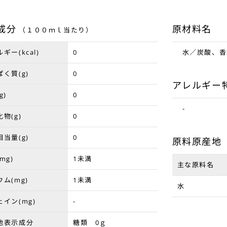
成分
原材料名
（１００ｍｌ当たり）
ギー(kcal)
0
水／炭酸、香
く質(g)
0
アレルギー
g)
0
-
物(g)
0
当量(g)
0
原料原産地
mg)
1未満
主な原料名
ム(mg)
1未満
水
イン(mg)
-
他表示成分
糖類 0ｇ