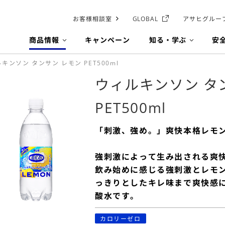
お客様相談室
GLOBAL
アサヒグルー
商品情報
キャンペーン
知る・学ぶ
安
キンソン タンサン レモン PET500ml
ウィルキンソン タ
PET500ml
「刺激、強め。」爽快本格レモ
強刺激によって生み出される爽
飲み始めに感じる強刺激とレモ
っきりとしたキレ味まで爽快感
酸水です。
カロリーゼロ