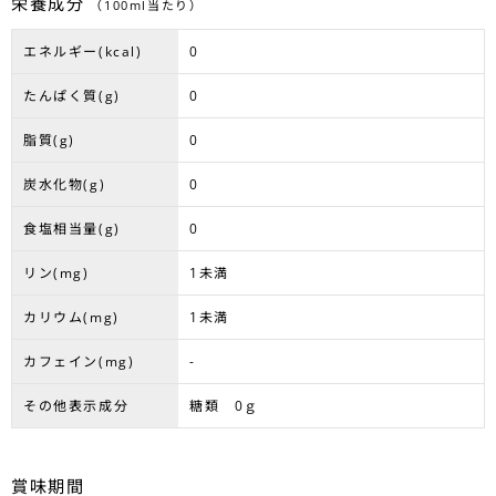
栄養成分
（100ml当たり）
エネルギー(kcal)
0
たんぱく質(g)
0
脂質(g)
0
炭水化物(g)
0
食塩相当量(g)
0
リン(mg)
1未満
カリウム(mg)
1未満
カフェイン(mg)
-
その他表示成分
糖類 0ｇ
賞味期間