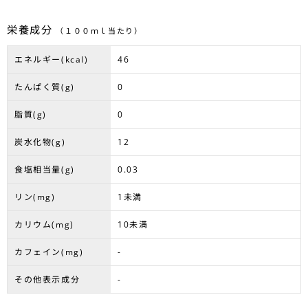
栄養成分
（１００ｍｌ当たり）
エネルギー(kcal)
46
たんぱく質(g)
0
脂質(g)
0
炭水化物(g)
12
食塩相当量(g)
0.03
リン(mg)
1未満
カリウム(mg)
10未満
カフェイン(mg)
-
その他表示成分
-