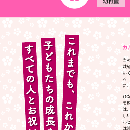
カ
当
域
い
る
に
ひ
を
は
し
ル
は