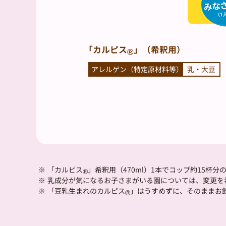
「カルピス
」（希釈用）
®
アレルゲン（特定原材料等）
乳・大豆
※
「カルピス
」希釈用（470ml）1本でコップ約15杯分
®
※
乳成分が気になるお子さまがいる園については、変更を
※
「豆乳生まれのカルピス
」はうすめずに、そのままお
®