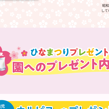
昭和
して