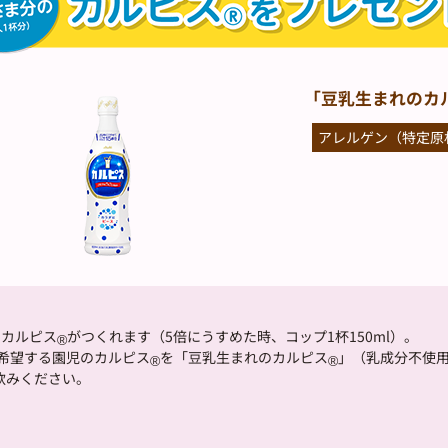
「豆乳生まれのカ
アレルゲン（特定原
のカルピス
がつくれます（5倍にうすめた時、コップ1杯150ml）。
®
希望する園児のカルピス
を「豆乳生まれのカルピス
」（乳成分不使
®
®
飲みください。