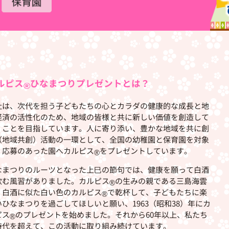
ルピス
ひなまつりプレゼントとは？
®
社は、次代を担う子どもたちの心とカラダの健康的な成長と地
経済の活性化のため、地域の皆様と共に新しい価値を創造して
くことを目指しています。人に寄り添い、豊かな地域を共に創
（地域共創）活動の一環として、全国の幼稚園と保育園を対象
、応募のあった園へカルピス
をプレゼントしています。
®
なまつりのルーツとなった上巳の節句では、健康を願って白酒
飲む風習がありました。カルピス
の生みの親である三島海雲
®
、白酒に似た白い色のカルピス
で乾杯して、子どもたちに楽
®
いひなまつりを過ごしてほしいと願い、1963（昭和38）年にカ
ピス
のプレゼントを始めました。それから60年以上、私たち
®
時代を超えて、この活動に取り組み続けています。