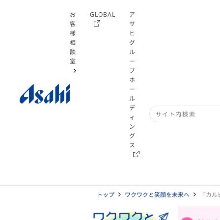
お
GLOBAL
ア
客
サ
様
ヒ
相
グ
談
ル
室
ー
プ
ホ
ー
ル
デ
ィ
検索キーワード入力
ン
グ
ス
トップ
ワクワクと笑顔を未来へ
「カル