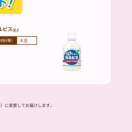
ルピス
」
®
材料等）
大豆
用）に変更してお届けします。