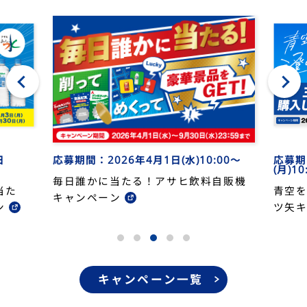
応募期
応募期間：2026年4月1日(水)10:00～
日
(月)10
毎日誰かに当たる！アサヒ飲料自販機
青空
当た
キャンペーン
ツ矢
ン
キャンペーン一覧