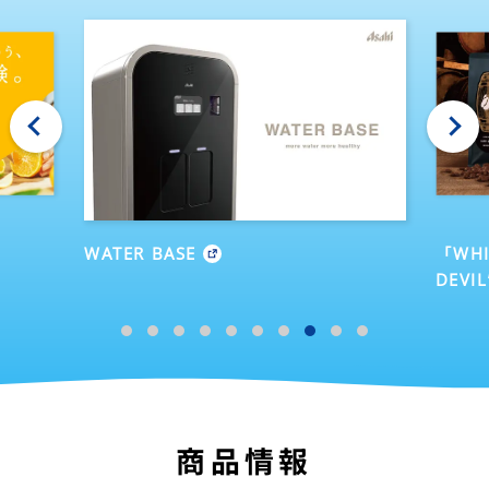
‹
›
WATER BASE
「WHI
DEVIL
商品情報