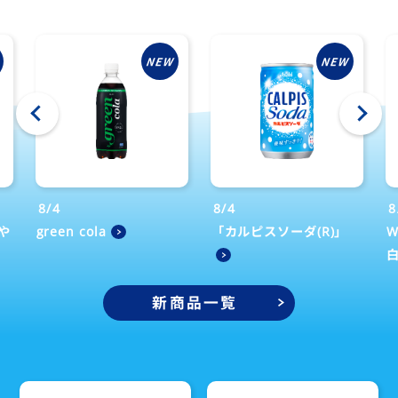
‹
›
8/4
8/4
8
や
green cola
「カルピスソーダ(R)」
W
新商品一覧