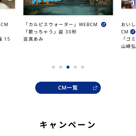
CM
「カルピスウォーター」WEBCM
おいし
「歌っちゃう」篇 30秒
CM
 15
當真あみ
「ゴ
山崎
CM一覧
キャンペーン