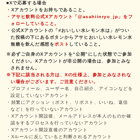
■Xで応募する場合
・Xアカウントをお持ちであること。
・アサヒ飲料公式Xアカウント「@asahiinryo_jp」をフ
ォローしていること。
・公式Xアカウントの「#おいしい水レモン水は」がつい
た投稿の下にあるボタンからアサヒおいしい水レモン水
無糖を飲んだ感想を
ポスト
していること。
※必ずご自身のXアカウントを“公開”にした状態でご参加
ください。Xアカウントが非公開の場合は、参加とみな
されません。
※下記に該当される方は、Xの仕様上、参加とみなされな
い場合がございます。ご注意ください。
・プロフィール、ユーザー名、自己紹介、アイコンなどを
設定していないアカウント
・頻繁にアクション（ポスト、リポスト、いいね、返信
など）を行っていないアカウント
・Xアカウント開設後、メールアドレスが本人のものか確
認をするプロセスを行っていないアカウント
・Xアカウント開設直後のアカウント
・Xルールに反していると判断されるアカウント