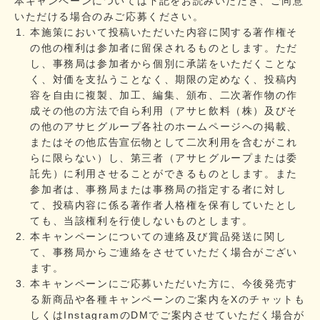
本キャンペーンについては下記をお読みいただき、ご同意
いただける場合のみご応募ください。
本施策において投稿いただいた内容に関する著作権そ
の他の権利は参加者に留保されるものとします。ただ
し、事務局は参加者から個別に承諾をいただくことな
く、対価を支払うことなく、期限の定めなく、投稿内
容を自由に複製、加工、編集、頒布、二次著作物の作
成その他の方法で自ら利用（アサヒ飲料（株）及びそ
の他のアサヒグループ各社のホームページへの掲載、
またはその他広告宣伝物として二次利用を含むがこれ
らに限らない）し、第三者（アサヒグループまたは委
託先）に利用させることができるものとします。また
参加者は、事務局または事務局の指定する者に対し
て、投稿内容に係る著作者人格権を保有していたとし
ても、当該権利を行使しないものとします。
本キャンペーンについての連絡及び賞品発送に関し
て、事務局からご連絡をさせていただく場合がござい
ます。
本キャンペーンにご応募いただいた方に、今後発売す
る新商品や各種キャンペーンのご案内をXのチャットも
しくはInstagramのDMでご案内させていただく場合が