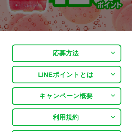
応
募
要
応募方法
項
LINEポイントとは
キャンペーン概要
利用規約