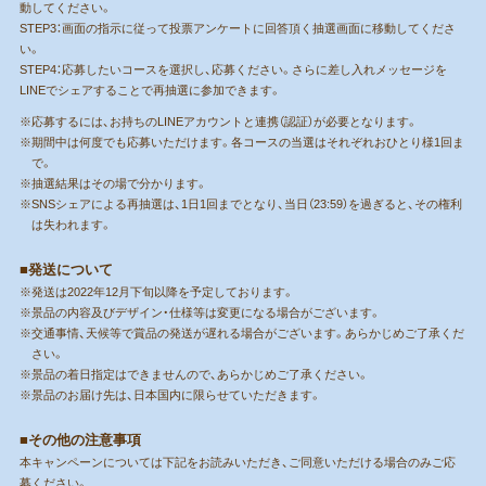
動してください。
STEP3：画面の指示に従って投票アンケートに回答頂く抽選画面に移動してくださ
い。
STEP4：応募したいコースを選択し、応募ください。さらに差し入れメッセージを
LINEでシェアすることで再抽選に参加できます。
※応募するには、お持ちのLINEアカウントと連携（認証）が必要となります。
※期間中は何度でも応募いただけます。各コースの当選はそれぞれおひとり様1回ま
で。
※抽選結果はその場で分かります。
※SNSシェアによる再抽選は、1日1回までとなり、当日（23:59）を過ぎると、その権利
は失われます。
■発送について
※発送は2022年12月下旬以降を予定しております。
※景品の内容及びデザイン・仕様等は変更になる場合がございます。
※交通事情、天候等で賞品の発送が遅れる場合がございます。あらかじめご了承くだ
さい。
※景品の着日指定はできませんので、あらかじめご了承ください。
※景品のお届け先は、日本国内に限らせていただきます。
■その他の注意事項
本キャンペーンについては下記をお読みいただき、ご同意いただける場合のみご応
募ください。