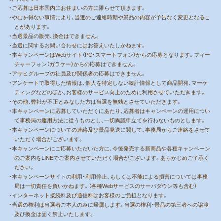
・ご応募は日本国内にお住まいの方に限らせて頂きます。
・やむを得ない事情により、当選のご連絡時期や景品の内容が予告なく変更となるこ
とがあります。
・当選景品の販売、換金はできません。
・当選に関するお問い合わせにはお答えいたしかねます。
・本キャンペーンはWebサイト（PC・スマートフォン）からの応募となります。フィー
チャーフォン（ガラケー）からの応募はできません。
・アサヒグループの社員及び関係者の応募はできません。
・アンケートで取得した情報は、個人を特定しない統計情報として商品開発、マーケ
ティングなどのほか、お客様のサービス向上のために利用させていただきます。
・その他、弊社が不正とみなした方は当選を無効とさせていただきます。
・本キャンペーンに応募していただくにあたり、応募者はキャンペーンの運用につい
て事務局の運用方法に従うものとし、一切異議申立てを行わないものとします。
・本キャンペーンについての連絡及び景品発送に関して、事務局からご連絡をさせて
いただく場合がございます。
・本キャンペーンにご応募いただいた方に、今後発売する新商品や各種キャンペーン
のご案内をLINEでご案内させていただく場合がございます。あらかじめご了承く
ださい。
・本キャンペーンサイトの利用・利用停止、もしくは不能による損害については事務
局は一切責任を負いかねます。（各種Webサービスのサーバダウン等も含む）
・インターネット接続料及び通信料はお客様のご負担となります。
・当選の権利は当選者ご本人のみに帰属します。当選の権利・景品の第三者への譲渡
及び換金は固く禁止いたします。