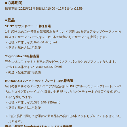
■応募期間
応募期間：2022年11月30日(水)10:00～12月6日(火)23:59
■景品
SONY サウンドバー 5名様当選
1本で3次元の立体音響を臨場感あるサウンドで楽しめるデュアルサブウーファー内
蔵スリムサウンドバーです。これ1本で迫力のあるサウンドを実現します。
＜仕様＞本体サイズ:890×64×96（mm）
＜発送＞配送方法：宅急便
Yogibo Max 10名様当選
完全に体にフィットする不思議なビーズソファ。3人掛けのソファにもなります。
＜仕様＞本体サイズ:1700×650×550（mm）
＜発送＞配送方法：宅急便
BURUNOコンパクトホットプレート 10名様当選
毎日の食卓を彩るテーブルウエアの新定番BRUNO(ブルーノ)ホットプレート。2～3
人にちょうど良いサイズで、毎日のお料理～おうちパーティーまで幅広く食卓で“つ
くる”を愉しめます。
＜仕様＞本体サイズ:375×140×235（mm）
＜発送＞配送方法：宅急便
※上記3景品に関しては季節の新商品詰め合わせ3本セットもプレゼントさせていた
だきます。
季節の新商品詰め合わせ3本セット 335名様当選