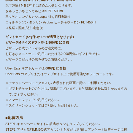
以下3商品を各1本ずつ詰め合わせとなります。
ぎゅっといちご＆カルピス® PET500ml
三ツ矢オレンジ＆カシスsparkling PET500ml
ウィルキンソン タンサン #sober ピーチ＆ウーロン PET450ml
＜発送＞配送方法：宅急便
ギフトカード (いずれか１つが当選となります)
ピザーラMサイズギフト券（2,900円）20名様
ピザーラ公式サイトからのご注文時に、
お好きなメニューにご利用いただける2,900円分のギフト券です。
ピザーラこだわりの味をぜひご賞味ください。
Uber Eats ギフトカード（1,000円）20名様
Uber Eats のアプリまたはウェブサイト上で使用可能なギフトカードです。
※チケットページにアクセスし、表示された画面に従い、ご利用ください。
※ギフトチケットのご利用は、期限がございます。また期限の延長は致しかねますの
で、ご了承ください。
※スマートフォンでご利用ください。
※スクリーンショットではご利用いただけません。
■応募方法
STEP1：キャンペーンサイトの該当ボタンをタップしてください。
STEP2：アサヒ飲料LINE公式アカウントを友だち追加し、アンケート回答ページに移