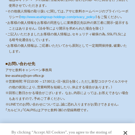
使用させていただきます。
・その他個人情報の取り扱いに関しては、アサヒ飲料ホームページのプライバシーポ
リシー（
http://www.asahigroup-holdings.com/privacy_policy/
）をご覧ください。
・お客様の個人情報をお客様の同意なしに業務委託先以外の第三者に開示・提示する
ことはありません。（法令等により開示を求められた場合を除く）
・ご記入いただきましたお客様の個人情報は、セキュリティ確保の為、SSL/TLSによ
る暗号化通信をしています。
・お客様の個人情報は、ご応募いただいてから原則として一定期間保持後、破棄いた
します。
■お問い合わせ先
アサヒ飲料キャンペーン事務局
line-asahicp@cpn-office.jp
※営業時間：平日10:00 ～17:00（土・日・祝日を除く。ただし新型コロナウイルスやそ
の他の状況により、営業時間を短縮したり、休止する場合があります。）
※回答に数日かかる場合がございます。 なお、内容によっては、お答えできない場合
もありますので、予めご了承ください。
※LINEでのお問い合わせについては、誠に恐れ入りますがお受けできません。
「カルピス」「CALPIS」はアサヒ飲料（株）の登録商標です。
By clicking “Accept All Cookies”, you agree to the storing of