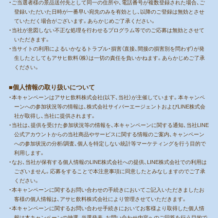
・ご当選者様の景品送付先として同一の住所や、電話番号が複数登録された場合、ご
登録いただいた日時が一番早い宛先のみを有効とし、以降のご登録は無効とさせ
ていただく場合がございます。あらかじめご了承ください。
・当社が意図しない不正な処理を行わせるプログラム等でのご応募は無効とさせて
いただきます。
・当サイトの利用によるいかなるトラブル・損害（直接、間接の損害別を問わず）が発
生したとしてもアサヒ飲料（株）は一切の責任を負いかねます。あらかじめご了承
ください。
■個人情報の取り扱いについて
・本キャンペーンはアサヒ飲料株式会社(以下、当社）が主催しています。本キャンペ
ーンへの参加状況等の情報は、株式会社サイバーエージェントおよびLINE株式会
社が取得し、当社に提供されます。
・当社は、提供を受けた参加状況等の情報を、本キャンペーンに関する通知、当社LINE
公式アカウントからの当社商品やサービスに関する情報のご案内、キャンペーン
への参加状況の分析/調査、個人を特定しない統計等マーケティングを行う目的で
利用します。
・なお、当社が保有する個人情報のLINE株式会社への提供、LINE株式会社での利用は
ございません。応募をすることで本注意事項に同意したとみなしますのでご了承
ください。
・本キャンペーンに関するお問い合わせの手続きにおいてご記入いただきましたお
客様の個人情報は、アサヒ飲料株式会社により管理させていただきます。
・本キャンペーンに関するお問い合わせ手続きにおいてお客様より取得した個人情
報は本キャンペーンの抽選、当選発表、お問い合わせ内容へのご回答を行う目的で