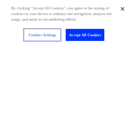
当たり、外れてもLINEポイント100万ポイントが山
By clicking “Accept All Cookies”, you agree to the storing of
分けされます。
cookies on your device to enhance site navigation, analyze site
※賞品のご当選は、お一人様1回となります。
usage, and assist in our marketing efforts.
■キャンペーン期間
Cookies Settings
Accept All Cookies
【おかしを見つけよう】
2021年10月18日(月)10:00～2021年11月1日(月)10:00
※アンケート期間外では本キャンペーンに応募でき
ません。
【10月31日限定 LINEのトークルームでTrick or
Treat！】
2021年10月31日（日）0:00～2021年10月31日
（日）23:59
※期間外では本キャンペーンに応募できません。
■賞品
【おかしを見つけよう】
・アサヒ飲料商品、やおきんおかし詰め合わせ
ゲーム当選者：931名様