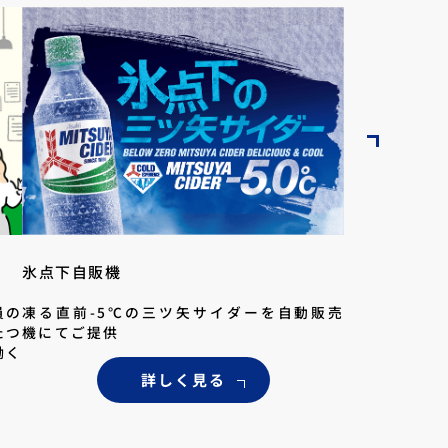
氷点下自販機
員の
凍る直前-5℃の三ツ矢サイダーを自動販売
たつ
機にてご提供
働く
詳しく見る