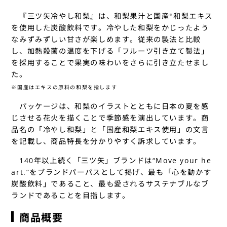
『三ツ矢冷やし和梨』は、和梨果汁と国産
和梨エキス
※
を使用した炭酸飲料です。冷やした和梨をかじったよう
なみずみずしい甘さが楽しめます。従来の製法と比較
し、加熱殺菌の温度を下げる「フルーツ引き立て製法」
を採用することで果実の味わいをさらに引き立たせまし
た。
※国産はエキスの原料の和梨を指します
パッケージは、和梨のイラストとともに日本の夏を感
じさせる花火を描くことで季節感を演出しています。商
品名の「冷やし和梨」と「国産和梨エキス使用」の文言
を記載し、商品特長を分かりやすく訴求しています。
140年以上続く「三ツ矢」ブランドは“Move your he
art.”をブランドパーパスとして掲げ、最も「心を動かす
炭酸飲料」であること、最も愛されるサステナブルなブ
ランドであることを目指します。
商品概要