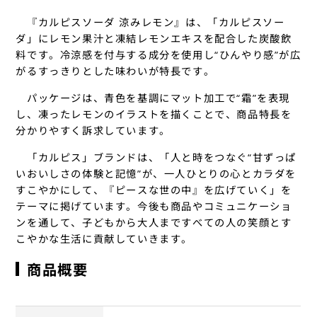
『カルピスソーダ 涼みレモン』は、「カルピスソー
ダ」にレモン果汁と凍結レモンエキスを配合した炭酸飲
料です。冷涼感を付与する成分を使用し“ひんやり感”が広
がるすっきりとした味わいが特長です。
パッケージは、青色を基調にマット加工で“霜”を表現
し、凍ったレモンのイラストを描くことで、商品特長を
分かりやすく訴求しています。
「カルピス」ブランドは、「人と時をつなぐ“甘ずっぱ
いおいしさの体験と記憶”が、一人ひとりの心とカラダを
すこやかにして、『ピースな世の中』を広げていく」を
テーマに掲げています。今後も商品やコミュニケーショ
ンを通して、子どもから大人まですべての人の笑顔とす
こやかな生活に貢献していきます。
商品概要