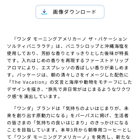
画像ダウンロード
『ワンダ モーニングアメリカーノ ザ・バケーション
ソルティバニララテ』は、バニラシロップと沖縄海塩を
使用しており、芳醇な香りとすっきりとした後味が特長
です。入れはじめの香りを再現するファーストドリップ
アロマにより、エスプレッソの香ばしい香りが楽しめま
す。パッケージは、朝の清々しさをイメージした配色に
「The Vacation」の文言と海岸や動物をモチーフにした
デザインを描き、“旅先で非日常がはじまるようなワクワ
ク感”を演出しています。
「ワンダ」ブランドは「気持ちのよいはじまりが、未
来を創り出す原動力になる」をパーパスに掲げ、生活者
の皆さまの「気持ちの良いはじまり」のきっかけになる
ことを目指しています。本年3月から朝専用コーヒーとし
て「ワンダ モーニングアメリカーノ」を発売し、新たな