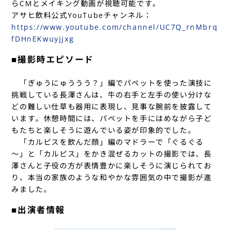
らCMとメイキング動画が視聴可能です。
アサヒ飲料公式YouTubeチャンネル：
https://www.youtube.com/channel/UC7Q_rnMbrq
fDHnEKwuyjjxg
■撮影時エピソード
「ぎゅうにゅううう？」編でパペットを使った演技に
挑戦している長澤さんは、牛の右手と左手の使い分けな
どの難しい仕草も器用に表現し、見事な腕前を披露して
います。休憩時間には、パペットを手にはめながら子ど
もたちと楽しそうに遊んでいる姿が印象的でした。
「カルピスを飲んだ顔」編のマドラーで「ぐるぐる
～」と「カルピス」をかき混ぜるカットの撮影では、長
澤さんと子役の方が表情豊かに楽しそうに演じられてお
り、本当の家族のような和やかな雰囲気の中で撮影が進
みました。
■出演者情報