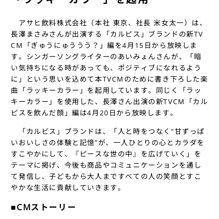
アサヒ飲料株式会社（本社 東京、社長 米女太一）は、
長澤まさみさんが出演する「カルピス」ブランドの新TV
CM「ぎゅうにゅううう？」編を4月15日から放映しま
す。シンガーソングライターのあいみょんさんが、「暗
い気持ちになる時があっても、ポジティブになれるよう
に」という思いを込めて本TVCMのために書き下ろした楽
曲「ラッキーカラー」を起用しています。同じく「ラッ
キーカラー」を使用した、長澤さん出演の新TVCM「カル
ピスを飲んだ顔」編は4月20日から放映します。
「カルピス」ブランドは、「人と時をつなく“甘ずっぱ
いおいしさの体験と記憶”が、一人ひとりの心とカラダを
すこやかにして、『ピースな世の中』を広げていく」を
テーマに掲げ、今後も商品やコミュニケーションを通し
て発信し、子どもから大人まですべての人の笑顔とすこ
やかな生活に貢献していきます。
■CMストーリー