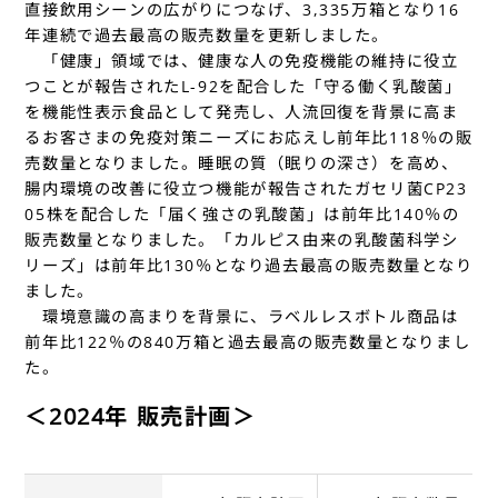
直接飲用シーンの広がりにつなげ、3,335万箱となり16
年連続で過去最高の販売数量を更新しました。
「健康」領域では、健康な人の免疫機能の維持に役立
つことが報告されたL-92を配合した「守る働く乳酸菌」
を機能性表示食品として発売し、人流回復を背景に高ま
るお客さまの免疫対策ニーズにお応えし前年比118％の販
売数量となりました。睡眠の質（眠りの深さ）を高め、
腸内環境の改善に役立つ機能が報告されたガセリ菌CP23
05株を配合した「届く強さの乳酸菌」は前年比140％の
販売数量となりました。「カルピス由来の乳酸菌科学シ
リーズ」は前年比130％となり過去最高の販売数量となり
ました。
環境意識の高まりを背景に、ラベルレスボトル商品は
前年比122％の840万箱と過去最高の販売数量となりまし
た。
＜2024年 販売計画＞