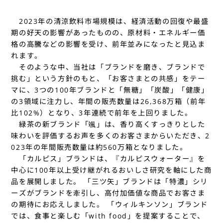
2023年の清涼飲料市場規模は、経済活動の回復や最盛
期の好天の影響があったものの、原材料・エネルギー価
格の高騰などの影響を受け、前年並みになったと見込ま
れます。
そのような中、当社は「ブランドを磨き、ブランドで
挑む」という方針のもと、「お客さまとの共感」をテー
マに、3つの100年ブランドと「無糖」「炭酸」「健康」
の3領域に注力し、年間の販売数量は26,368万箱（前年
比102%）となり、3年連続で前年を上回りました。
緑茶の新ブランド「颯」は、香り高くすっきりとした
味わいを評価するお声を多くのお客さまからいただき、2
023年の年間販売数量は約560万箱となりました。
「カルピス」ブランドは、『カルピスウォーター』を
中心に100年以上受け継がれるおいしさ研究を軸にした商
品を展開しました。 「三ツ矢」ブランドは「特濃」シリ
ーズがブランドを牽引し、高付加価値な商品でお客さま
の期待にお応えしました。 「ウィルキンソン」ブランド
では、食事と楽しむ「with food」を提案することで、