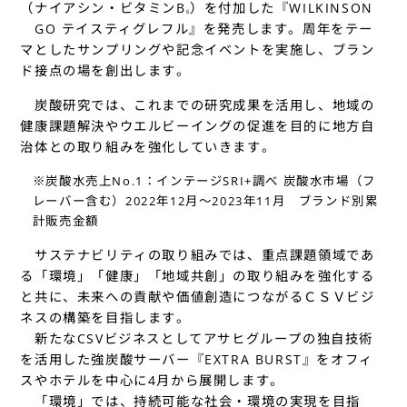
（ナイアシン・ビタミンB
）を付加した『WILKINSON
6
GO テイスティグレフル』を発売します。周年をテー
マとしたサンプリングや記念イベントを実施し、ブラン
ド接点の場を創出します。
炭酸研究では、これまでの研究成果を活用し、地域の
健康課題解決やウエルビーイングの促進を目的に地方自
治体との取り組みを強化していきます。
※炭酸水売上No.1：インテージSRI+調べ 炭酸水市場（フ
レーバー含む）2022年12月～2023年11月 ブランド別累
計販売金額
サステナビリティの取り組みでは、重点課題領域であ
る「環境」「健康」「地域共創」の取り組みを強化する
と共に、未来への貢献や価値創造につながるＣＳＶビジ
ネスの構築を目指します。
新たなCSVビジネスとしてアサヒグループの独自技術
を活用した強炭酸サーバー『EXTRA BURST』をオフィ
スやホテルを中心に4月から展開します。
「環境」では、持続可能な社会・環境の実現を目指