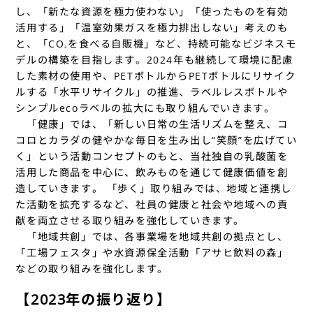
し、「新たな資源を極力使わない」「使ったものを有効
活用する」「温室効果ガスを極力排出しない」考えのも
と、「CO
を食べる自販機」など、持続可能なビジネスモ
2
デルの構築を目指します。2024年も継続して環境に配慮
した素材の使用や、PETボトルからPETボトルにリサイク
ルする「水平リサイクル」の推進、ラベルレスボトルや
シンプルecoラベルの拡大にも取り組んでいきます。
「健康」では、「新しい日常の生活リズムを整え、コ
コロとカラダの健やかな毎日を生み出し“笑顔”を広げてい
く」という活動コンセプトのもと、当社独自の乳酸菌を
活用した商品を中心に、飲みものを通じて健康価値を創
造していきます。 「歩く」取り組みでは、地域と連携し
た活動を拡充するなど、社員の健康と社会や地域への貢
献を両立させる取り組みを強化していきます。
「地域共創」では、各事業場を地域共創の拠点とし、
「工場フェスタ」や水資源保全活動「アサヒ飲料の森」
などの取り組みを強化します。
【2023年の振り返り】