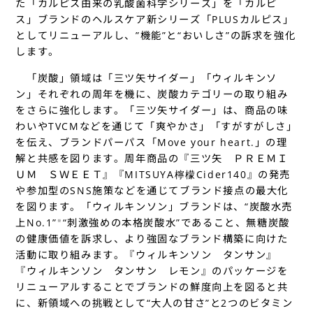
た「カルピス由来の乳酸菌科学シリーズ」を「カルピ
ス」ブランドのヘルスケア新シリーズ「PLUSカルピス」
としてリニューアルし、”機能”と“おいしさ”の訴求を強化
します。
「炭酸」領域は「三ツ矢サイダー」「ウィルキンソ
ン」それぞれの周年を機に、炭酸カテゴリーの取り組み
をさらに強化します。「三ツ矢サイダー」は、商品の味
わいやTVCMなどを通じて「爽やかさ」「すがすがしさ」
を伝え、ブランドパーパス「Move your heart.」の理
解と共感を図ります。周年商品の『三ツ矢 ＰＲＥＭＩ
ＵＭ ＳＷＥＥＴ』『MITSUYA檸檬Cider140』の発売
や参加型のSNS施策などを通じてブランド接点の最大化
を図ります。「ウィルキンソン」ブランドは、“炭酸水売
上No.1”
“刺激強めの本格炭酸水”であること、無糖炭酸
※
の健康価値を訴求し、より強固なブランド構築に向けた
活動に取り組みます。『ウィルキンソン タンサン』
『ウィルキンソン タンサン レモン』のパッケージを
リニューアルすることでブランドの鮮度向上を図ると共
に、新領域への挑戦として“大人の甘さ”と2つのビタミン