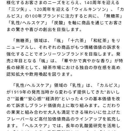
様化するお客さまのニーズをとらえ、140周年を迎える
「三ツ矢」、120周年を迎える「ウィルキンソン」、「カ
ルピス」の100年ブランドに注力すると共に、「無糖茶」
「乳性/ヘルスケア」「炭酸」を軸に商品を通じてお客さ
まの驚きや喜びの創出を目指します。
「無糖茶」領域は、「颯」「十六茶」「和紅茶」をリ
ニューアルし、それぞれの商品がもつ情緒価値の訴求を
強化することでオンリーワンブランドを目指します。発
売2年目となる「颯」は、「華やかで爽やかな香り」が特
長の緑茶として、緑茶市場における独自の存在感を高め
認知拡大や飲用喚起を図ります。
「乳性/ヘルスケア」領域の「乳性」は、「カルピス」
が1919年の発売当時から変わらず提供してきた“おいし
さ”“滋養”“安心感”“経済的”といった４つの基本価値を改
めて訴求しブランド価値向上に取り組みます。こだわり
の果実と組み合わせ大人も満足できる味わいに仕上げた
フレーバーなど高付加価値商品のラインアップを拡充し
ます。「ヘルスケア」では、長年の乳酸菌研究を活用し